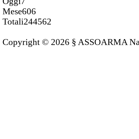
Oggi
7
Mese
606
Totali
244562
Copyright © 2026 § ASSOARMA Naz